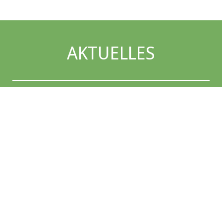
AKTUELLES
01.08.2026 01:00
ZITAT DES MONATS - AUGUST
Weiterlesen …
18.07.2025 10:05
GUT GEMACHT!
Justin hat seine Ausbildung erfolgreich