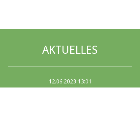
AKTUELLES
12.06.2023 13:01
DIE SIEGER STEHEN FEST!
Landschaftsgärtner Cup Nord 2023 in
Hamburg.
Weiterlesen …