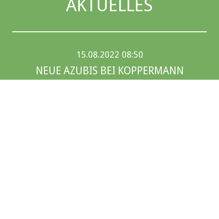
AKTUELLES
15.08.2022 08:50
NEUE AZUBIS BEI KOPPERMANN
Am 1. August durften wir drei neue
Auszubildende bei uns begrüßen.
Weiterlesen …
05.07.2022 08:08
EINFACH GLÜCKLICH
Am 04.07.2022 haben unsere beiden Azubis
ihre Ausbildung erfolgreich bestanden!
Weiterlesen …