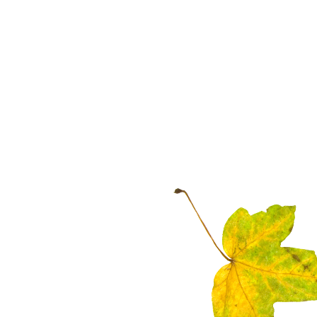
Bauleitung und Planung von Privatgärten u
öffentlichen sowie gewerblichen Projekten
Baumfällungen, -pflege und -beurteilungen