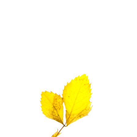
Gartenpfleger
Gartenpflege von öffentlichen und gewerbli
Grünanlagen